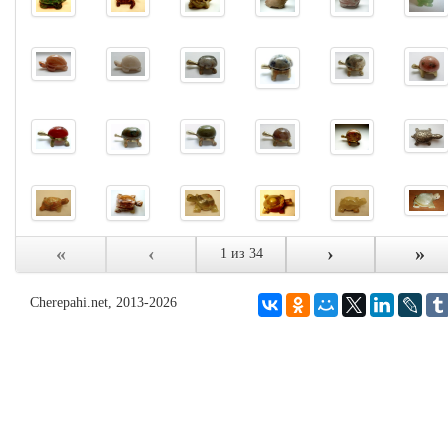
«
‹
›
»
1 из 34
Cherepahi.net, 2013-2026